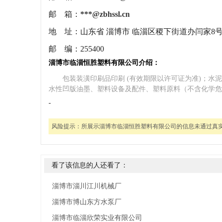
邮 箱：
***@zbhssl.cn
地 址：
山东省 淄博市 临淄区稷下街道办闫家8
邮 编：
255400
淄博市临淄恒胜塑料有限公司介绍：
包装装潢印刷品印刷 (有效期限以许可证为准)；
水性凹版油墨、塑料设备及配件、塑料原料（不含化学危
-
风险提示：
所展示淄博市临淄恒胜塑料有限公司的信息未通过真
看了该信息的人还看了：
淄博市淄川江川机械厂
淄博市博山东方水泵厂
淄博市临淄欣荣实业有限公司