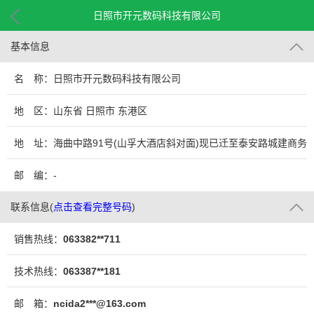
日照市开元数码科技有限公司
基本信息
名 称：日照市开元数码科技有限公司
地 区：山东省 日照市 东港区
地 址：海曲中路91号(山孚大酒店斜对面)现已迁至泰安路城建商务
中心
邮 编：-
联系信息
(
点击查看完整号码
)
销售热线：
063382**711
技术热线：
063387**181
邮 箱：
ncida2***@163.com