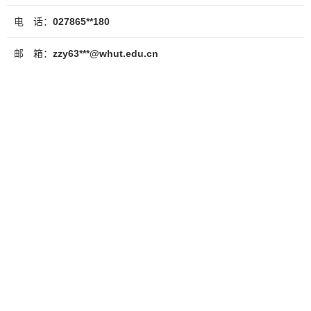
电 话：
027865**180
邮 箱：
zzy63***@whut.edu.cn