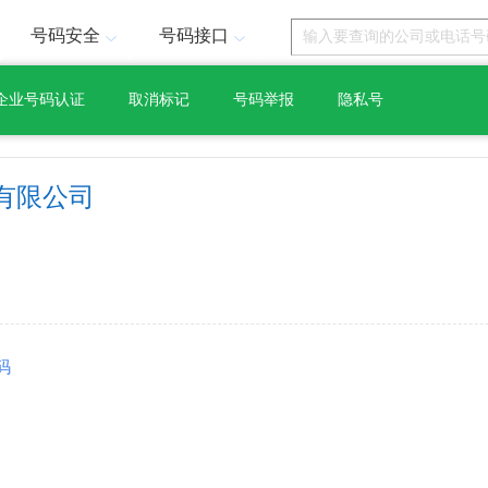
号码安全
号码接口
企业号码认证
取消标记
号码举报
隐私号
有限公司
码