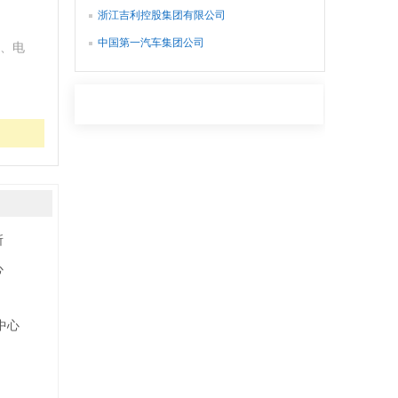
浙江吉利控股集团有限公司
中国第一汽车集团公司
、电
所
心
中心