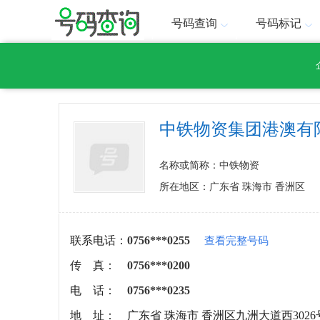
号码查询
号码标记
中铁物资集团港澳有
名称或简称：中铁物资
所在地区：广东省 珠海市 香洲区
联系电话：
0756***0255
查看完整号码
传 真：
0756***0200
电 话：
0756***0235
地 址：
广东省 珠海市 香洲区九洲大道西3026