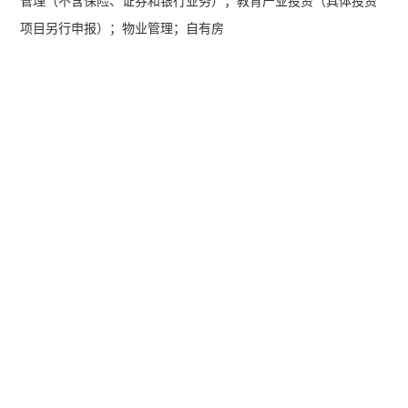
管理（不含保险、证券和银行业务）；教育产业投资（具体投资
项目另行申报）；物业管理；自有房