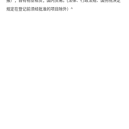
报）；自有物业租赁；国内贸易。(法律、行政法规、国务院决定
规定在登记前须经批准的项目除外）^