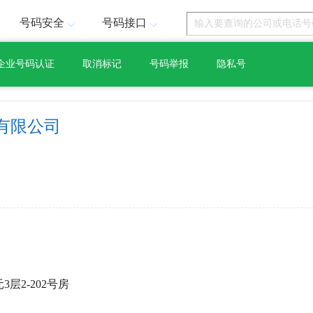
号码安全
号码接口
企业号码认证
取消标记
号码举报
隐私号
有限公司
层2-202号房