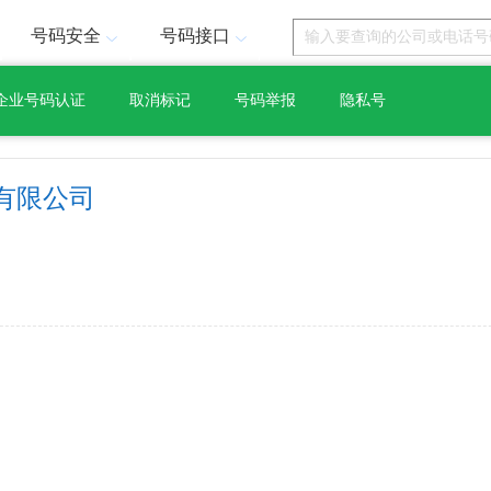
号码安全
号码接口
企业号码认证
取消标记
号码举报
隐私号
有限公司