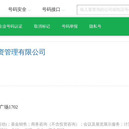
号码安全
号码接口
企业号码认证
取消标记
号码举报
隐私号
资管理有限公司
场1702
活动)；基金销售；商务咨询（不含投资咨询）；会议及展览展示服务；计