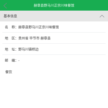
赫章县野马川正宗川味餐馆
基本信息
名 称：赫章县野马川正宗川味餐馆
地 区：贵州省 毕节市 赫章县
地 址：野马川镇桥边
邮 编：-
餐饮