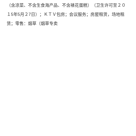
（含凉菜、不含生食海产品、不含裱花蛋糕）（卫生许可至２０
１5年5月２7日）；ＫＴＶ包房；会议服务；房屋租赁，场地租
赁；零售：烟草（烟草专卖