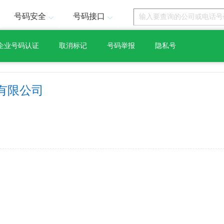
号码安全
号码接口
企业号码认证
取消标记
号码举报
隐私号
有限公司