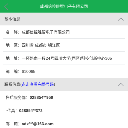
成都信控胜智电子有限公司
基本信息
名 称：成都信控胜智电子有限公司
地 区：四川省 成都市 锦江区
地 址：一环路南一段24号四川大学(西区)科技创新中心305
邮 编：610065
联系信息
(
点击查看完整号码
)
售后服务部：
028854**959
·传真：
028854**372
邮 箱：
cdx***@163.com