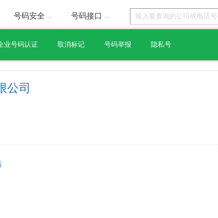
号码安全
号码接口
企业号码认证
取消标记
号码举报
隐私号
限公司
码