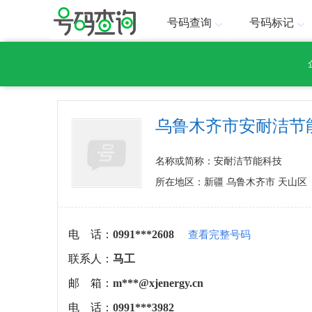
号码查询
号码标记
乌鲁木齐市安耐洁节
名称或简称：安耐洁节能科技
所在地区：新疆 乌鲁木齐市 天山区
电 话：
0991***2608
查看完整号码
联系人：
马工
邮 箱：
m***@xjenergy.cn
电 话：
0991***3982